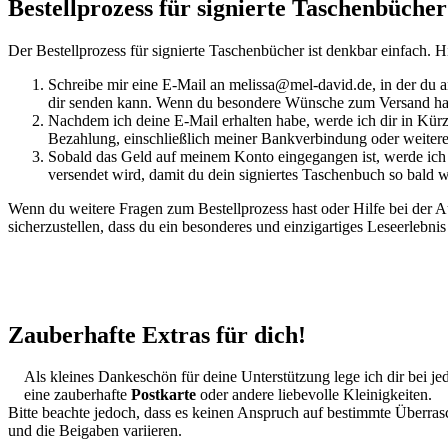
Bestellprozess für signierte Taschenbücher
Der Bestellprozess für signierte Taschenbücher ist denkbar einfach. Hi
Schreibe mir eine E-Mail an melissa@mel-david.de, in der du a
dir senden kann. Wenn du besondere Wünsche zum Versand hast, t
Nachdem ich deine E-Mail erhalten habe, werde ich dir in Kürz
Bezahlung, einschließlich meiner Bankverbindung oder weiter
Sobald das Geld auf meinem Konto eingegangen ist, werde ich 
versendet wird, damit du dein signiertes Taschenbuch so bald 
Wenn du weitere Fragen zum Bestellprozess hast oder Hilfe bei der Au
sicherzustellen, dass du ein besonderes und einzigartiges Leseerlebni
Zauberhafte Extras für dich!
Als kleines Dankeschön für deine Unterstützung lege ich dir bei j
eine zauberhafte
Postkarte
oder andere liebevolle Kleinigkeiten.
Bitte beachte jedoch, dass es keinen Anspruch auf bestimmte Überrasc
und die Beigaben variieren.