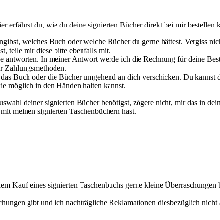
er erfährst du, wie du deine signierten Bücher direkt bei mir bestellen 
ngibst, welches Buch oder welche Bücher du gerne hättest. Vergiss nic
eile mir diese bitte ebenfalls mit.
e antworten. In meiner Antwort werde ich die Rechnung für deine Beste
er Zahlungsmethoden.
das Buch oder die Bücher umgehend an dich verschicken. Du kannst dich
wie möglich in den Händen halten kannst.
swahl deiner signierten Bücher benötigst, zögere nicht, mir das in dein
s mit meinen signierten Taschenbüchern hast.
edem Kauf eines signierten Taschenbuchs gerne kleine Überraschungen b
hungen gibt und ich nachträgliche Reklamationen diesbezüglich nicht a