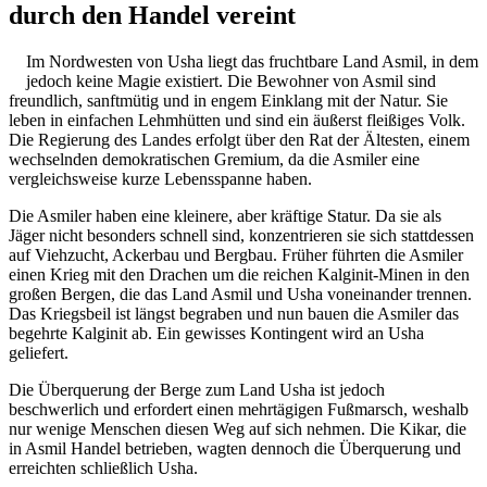
durch den Handel vereint
Im Nordwesten von Usha liegt das fruchtbare Land Asmil, in dem
jedoch keine Magie existiert. Die Bewohner von Asmil sind
freundlich, sanftmütig und in engem Einklang mit der Natur. Sie
leben in einfachen Lehmhütten und sind ein äußerst fleißiges Volk.
Die Regierung des Landes erfolgt über den Rat der Ältesten, einem
wechselnden demokratischen Gremium, da die Asmiler eine
vergleichsweise kurze Lebensspanne haben.
Die Asmiler haben eine kleinere, aber kräftige Statur. Da sie als
Jäger nicht besonders schnell sind, konzentrieren sie sich stattdessen
auf Viehzucht, Ackerbau und Bergbau. Früher führten die Asmiler
einen Krieg mit den Drachen um die reichen Kalginit-Minen in den
großen Bergen, die das Land Asmil und Usha voneinander trennen.
Das Kriegsbeil ist längst begraben und nun bauen die Asmiler das
begehrte Kalginit ab. Ein gewisses Kontingent wird an Usha
geliefert.
Die Überquerung der Berge zum Land Usha ist jedoch
beschwerlich und erfordert einen mehrtägigen Fußmarsch, weshalb
nur wenige Menschen diesen Weg auf sich nehmen. Die Kikar, die
in Asmil Handel betrieben, wagten dennoch die Überquerung und
erreichten schließlich Usha.