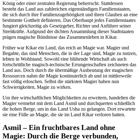
König oder einer zentralen Regierung beherrscht. Stattdessen
besteht das Land aus zahlreichen eigenständigen Familienstaaten,
die sich durch ihre Familienzugehörigkeit und ihren Glauben an eine
bestimmte Gottheit definieren. Das Oberhaupt jedes Familienstaates
fungiert gleichzeitig als Gesetzgeber, Richter und Anführer seiner
Streitkräfte. Aufgrund der dichten Ansammlung dieser Stadtstaaten
prägen magische Bündnisse das Zusammenleben in Kikar.
Früher war Kikar ein Land, das reich an Magie war. Magier und
Begabte, das sind Menschen, die in der Lage sind, Magie zu nutzen,
lebten in Wohlstand. Sowohl eine blühende Wirtschaft als auch
fortschrittliche magisch-technische Errungenschaften zeichneten das
Land aus. Doch durch die übermäßige Ausbeutung der magischen
Ressourcen nahm die Magie kontinuierlich ab und ist mittlerweile
fast völlig erloschen. Selbst die stärksten Magier haben nun
Schwierigkeiten, Magie zu wirken.
Um ihre wirtschaftlichen Möglichkeiten zu erweitern, handelten die
Magier vermehrt mit dem Land Asmil und durchquerten schließlich
die hohen Berge, um in das Land Usha zu gelangen. Dort erwartete
sie eine Fülle an Magie, die sie im Land Kikar verloren hatten.
Asmil – Ein fruchtbares Land ohne
Magie: Durch die Berge verbunden,