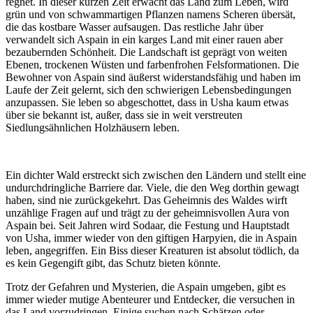
regnet. In dieser kurzen Zeit erwacht das Land zum Leben, wird
grün und von schwammartigen Pflanzen namens Scheren übersät,
die das kostbare Wasser aufsaugen. Das restliche Jahr über
verwandelt sich Aspain in ein karges Land mit einer rauen aber
bezaubernden Schönheit. Die Landschaft ist geprägt von weiten
Ebenen, trockenen Wüsten und farbenfrohen Felsformationen. Die
Bewohner von Aspain sind äußerst widerstandsfähig und haben im
Laufe der Zeit gelernt, sich den schwierigen Lebensbedingungen
anzupassen. Sie leben so abgeschottet, dass in Usha kaum etwas
über sie bekannt ist, außer, dass sie in weit verstreuten
Siedlungsähnlichen Holzhäusern leben.
Ein dichter Wald erstreckt sich zwischen den Ländern und stellt eine
undurchdringliche Barriere dar. Viele, die den Weg dorthin gewagt
haben, sind nie zurückgekehrt. Das Geheimnis des Waldes wirft
unzählige Fragen auf und trägt zu der geheimnisvollen Aura von
Aspain bei. Seit Jahren wird Sodaar, die Festung und Hauptstadt
von Usha, immer wieder von den giftigen Harpyien, die in Aspain
leben, angegriffen. Ein Biss dieser Kreaturen ist absolut tödlich, da
es kein Gegengift gibt, das Schutz bieten könnte.
Trotz der Gefahren und Mysterien, die Aspain umgeben, gibt es
immer wieder mutige Abenteurer und Entdecker, die versuchen in
das Land vorzudringen. Einige suchen nach Schätzen oder