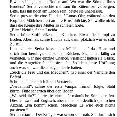
Etwas schlug hart am Boden auf. Wo war die Stimme ihres
Bruders? Serita versuchte mühsam ihr Zittern zu verbergen.
Bitte, lass ihn noch am Leben sein, betete sie unablässig.
Serita presste die eine Hand auf Lunas Ohr, während sie den
Kopf des Mädchens fest an ihre Brust drückte. Sie wollte nicht,
dass die Kleine ihre Mutter so schreien hörte.
„Bitte! Nein!“, flehte Lucida.
Serita hörte Stoff reißen, ein Knacken. Etwas fiel dumpf zu
Boden. Abermals schrie Lucida auf, dann plötzlich war es still.
Zu still.
Luna zitterte. Serita küsste das Mädchen auf das Haar und
strich ihm beruhigend über den Rücken. Sich unauffällig zu
verhalten, war ihre einzige Chance. Vielleicht hatten sie Glück,
und die Angreifer fanden sie nicht. So klein diese Hoffnung
auch war, sie war die einzige, die sie hatten.
„Such die Frau und das Mädchen“, gab einer der Vampire den
Befehl.
Schritte näherten sich ihrem Versteck.
„Verdammt!“, schrie der erste Vampir. Tumult folgte, Stahl
klirrte, Füße scharrten über den Boden.
„Wo seid ihr?“, hörte sie eine tiefe männliche Stimme rufen.
Diesmal zwar auf Englisch, aber mit einem deutlich spanischen
Akzent. „Na kommt schon, Mädchen! Es wird euch nichts
passieren.“
Serita erstarrte. Der Krieger war schon sehr nah. Sie durfte sich