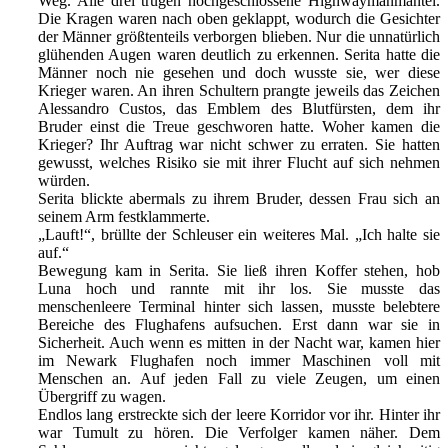
Weg. Alle drei trugen hochgeschlossene Highwaymanmäntel.
Die Kragen waren nach oben geklappt, wodurch die Gesichter
der Männer größtenteils verborgen blieben. Nur die unnatürlich
glühenden Augen waren deutlich zu erkennen. Serita hatte die
Männer noch nie gesehen und doch wusste sie, wer diese
Krieger waren. An ihren Schultern prangte jeweils das Zeichen
Alessandro Custos, das Emblem des Blutfürsten, dem ihr
Bruder einst die Treue geschworen hatte. Woher kamen die
Krieger? Ihr Auftrag war nicht schwer zu erraten. Sie hatten
gewusst, welches Risiko sie mit ihrer Flucht auf sich nehmen
würden.
Serita blickte abermals zu ihrem Bruder, dessen Frau sich an
seinem Arm festklammerte.
„Lauft!“, brüllte der Schleuser ein weiteres Mal. „Ich halte sie
auf.“
Bewegung kam in Serita. Sie ließ ihren Koffer stehen, hob
Luna hoch und rannte mit ihr los. Sie musste das
menschenleere Terminal hinter sich lassen, musste belebtere
Bereiche des Flughafens aufsuchen. Erst dann war sie in
Sicherheit. Auch wenn es mitten in der Nacht war, kamen hier
im Newark Flughafen noch immer Maschinen voll mit
Menschen an. Auf jeden Fall zu viele Zeugen, um einen
Übergriff zu wagen.
Endlos lang erstreckte sich der leere Korridor vor ihr. Hinter ihr
war Tumult zu hören. Die Verfolger kamen näher. Dem