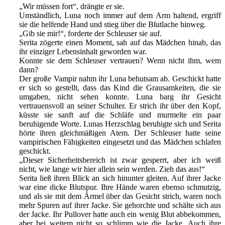
„Wir müssen fort“, drängte er sie.
Umständlich, Luna noch immer auf dem Arm haltend, ergriff
sie die helfende Hand und stieg über die Blutlache hinweg.
„Gib sie mir!“, forderte der Schleuser sie auf.
Serita zögerte einen Moment, sah auf das Mädchen hinab, das
ihr einziger Lebensinhalt geworden war.
Konnte sie dem Schleuser vertrauen? Wenn nicht ihm, wem
dann?
Der große Vampir nahm ihr Luna behutsam ab. Geschickt hatte
er sich so gestellt, dass das Kind die Grausamkeiten, die sie
umgaben, nicht sehen konnte. Luna barg ihr Gesicht
vertrauensvoll an seiner Schulter. Er strich ihr über den Kopf,
küsste sie sanft auf die Schläfe und murmelte ein paar
beruhigende Worte. Lunas Herzschlag beruhigte sich und Serita
hörte ihren gleichmäßigen Atem. Der Schleuser hatte seine
vampirischen Fähigkeiten eingesetzt und das Mädchen schlafen
geschickt.
„Dieser Sicherheitsbereich ist zwar gesperrt, aber ich weiß
nicht, wie lange wir hier allein sein werden. Zieh das aus!“
Serita ließ ihren Blick an sich hinunter gleiten. Auf ihrer Jacke
war eine dicke Blutspur. Ihre Hände waren ebenso schmutzig,
und als sie mit dem Ärmel über das Gesicht strich, waren noch
mehr Spuren auf ihrer Jacke. Sie gehorchte und schälte sich aus
der Jacke. Ihr Pullover hatte auch ein wenig Blut abbekommen,
aber bei weitem nicht so schlimm wie die Jacke. Auch ihre