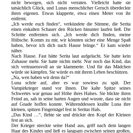
nicht bewegen, sich nicht verraten. Vielleicht hatte sie
tatsächlich Glück, und Lunas menschlicher Geruch überdeckte
ihren eigenen. Etwas klapperte, etwa einen Meter von ihr
entfernt.
„Ich werde euch finden“, verkündete die Stimme, die Serita
einen eiskalten Schauer den Rücken hinunter laufen ließ. Die
Schritte entfernten sich. „Ich werde dich finden, meine
Hübsche. Komm zu mir, wir könnten sicher eine Menge Spaß
haben, bevor ich dich nach Hause bringe.“ Er kam wieder
näher.
Nach Hause. Fast hätte Serita laut aufgelacht. Sie hatte kein
Zuhause mehr. Sie hatte nichts mehr. Nur noch das Kind, das
sich vertrauensvoll an sie klammerte. Und für das Mädchen
würde sie kämpfen. Sie würde es mit ihrem Leben beschützen.
„Na, wen haben wir denn da?“
Luna schrie auf, aber es war sowieso zu spät. Der
Vampirkrieger stand vor ihnen. Die kalte Spitze seines
Schwertes war genau auf Höhe ihres Halses. Sie blickte ihren
Feind an, sah in seine harten Augen und wusste, dass sie nicht
auf Gnade hoffen konnte. Währenddessen krallte Luna ihre
kleinen, spitzen Fingernägel fest in Seritas Hals.
„Das Kind …“, flehte sie und drückte den Kopf der Kleinen
fest an sich.
Der Krieger streckte seine Hand aus, griff nach dem langen
Haar des Kindes und ließ es langsam zwischen seinen großen,