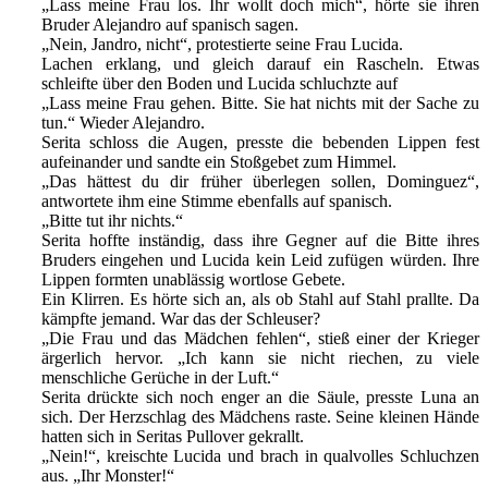
„Lass meine Frau los. Ihr wollt doch mich“, hörte sie ihren
Bruder Alejandro auf spanisch sagen.
„Nein, Jandro, nicht“, protestierte seine Frau Lucida.
Lachen erklang, und gleich darauf ein Rascheln. Etwas
schleifte über den Boden und Lucida schluchzte auf
„Lass meine Frau gehen. Bitte. Sie hat nichts mit der Sache zu
tun.“ Wieder Alejandro.
Serita schloss die Augen, presste die bebenden Lippen fest
aufeinander und sandte ein Stoßgebet zum Himmel.
„Das hättest du dir früher überlegen sollen, Dominguez“,
antwortete ihm eine Stimme ebenfalls auf spanisch.
„Bitte tut ihr nichts.“
Serita hoffte inständig, dass ihre Gegner auf die Bitte ihres
Bruders eingehen und Lucida kein Leid zufügen würden. Ihre
Lippen formten unablässig wortlose Gebete.
Ein Klirren. Es hörte sich an, als ob Stahl auf Stahl prallte. Da
kämpfte jemand. War das der Schleuser?
„Die Frau und das Mädchen fehlen“, stieß einer der Krieger
ärgerlich hervor. „Ich kann sie nicht riechen, zu viele
menschliche Gerüche in der Luft.“
Serita drückte sich noch enger an die Säule, presste Luna an
sich. Der Herzschlag des Mädchens raste. Seine kleinen Hände
hatten sich in Seritas Pullover gekrallt.
„Nein!“, kreischte Lucida und brach in qualvolles Schluchzen
aus. „Ihr Monster!“