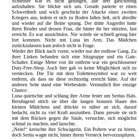
Schleuser war es nicht gelungen, alle drei gleichzeitig
aufzuhalten. Sie blickte sich um. Gerade parierte er einen
Schwerthieb und wich geschickt der Attacke eines zweiten
Kriegers aus, indem er sich zu Boden fallen ließ, sich abrollte
und wieder auf die Beine sprang. Der dritte Angreifer hatte
ihren Bruder und dessen Frau, die hinter ihr her stürzten, fast
erreicht. Es war aussichtslos. Nie würde sie schnell genug hier
fort kommen. Nicht mit Luna im Arm. Das Mädchen
zurückzulassen kam jedoch nicht in Frage.
Wieder der Blick nach vorne, wieder nur der endlose Gang. Zu
ihrer Linken befanden sich eine Sitzgruppe und ein Gate-
Schalter. Einige Meter von ihr entfernt war ein geschlossener
Duty-Free-Shop. Auch hier gab es keine Möglichkeit sich zu
verstecken. Die Tür mit dem Toilettensymbol war zu weit
entfernt, als dass sie diese rechtzeitig erreicht hätte. Auf der
anderen Seite stand eine Werbesäule. Vermutlich ihre einzige
Chance.
Luna quietschte und schlang ihre Arme fester um Seritas Hals.
Beruhigend strich sie über die langen braunen Haare des
kleinen Mädchens und drückte es näher an sich, darauf
bedacht, nicht zu viel Kraft auszuüben. Dann presste sie sich
mit dem Rücken gegen die Säule, versuchte, sich möglichst
schmal zu machen, und lauschte.
„Nein!“ kreischte ihre Schwägerin. Ein Poltern war zu hören,
doch Serita wagte nicht, hinter ihrem Versteck hervorzuspitzen.