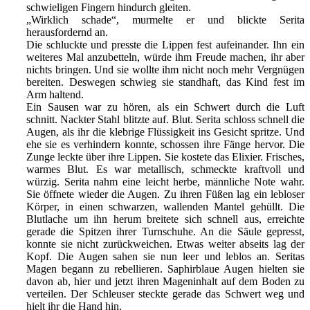
schwieligen Fingern hindurch gleiten.
„Wirklich schade“, murmelte er und blickte Serita
herausfordernd an.
Die schluckte und presste die Lippen fest aufeinander. Ihn ein
weiteres Mal anzubetteln, würde ihm Freude machen, ihr aber
nichts bringen. Und sie wollte ihm nicht noch mehr Vergnügen
bereiten. Deswegen schwieg sie standhaft, das Kind fest im
Arm haltend.
Ein Sausen war zu hören, als ein Schwert durch die Luft
schnitt. Nackter Stahl blitzte auf. Blut. Serita schloss schnell die
Augen, als ihr die klebrige Flüssigkeit ins Gesicht spritze. Und
ehe sie es verhindern konnte, schossen ihre Fänge hervor. Die
Zunge leckte über ihre Lippen. Sie kostete das Elixier. Frisches,
warmes Blut. Es war metallisch, schmeckte kraftvoll und
würzig. Serita nahm eine leicht herbe, männliche Note wahr.
Sie öffnete wieder die Augen. Zu ihren Füßen lag ein lebloser
Körper, in einen schwarzen, wallenden Mantel gehüllt. Die
Blutlache um ihn herum breitete sich schnell aus, erreichte
gerade die Spitzen ihrer Turnschuhe. An die Säule gepresst,
konnte sie nicht zurückweichen. Etwas weiter abseits lag der
Kopf. Die Augen sahen sie nun leer und leblos an. Seritas
Magen begann zu rebellieren. Saphirblaue Augen hielten sie
davon ab, hier und jetzt ihren Mageninhalt auf dem Boden zu
verteilen. Der Schleuser steckte gerade das Schwert weg und
hielt ihr die Hand hin.