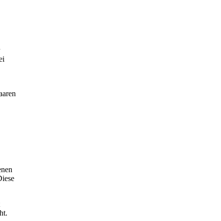
ei
aaren
enen
Diese
ht.