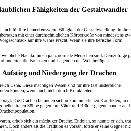
aublichen Fähigkeiten der Gestaltwandler-
n auch für ihre bemerkenswerte Fähigkeit der Gestaltwandlung. In ihrer
 überragen mit einer durchschnittlichen Körpergröße von mindestens zw
Vorgeschmack auf ihre wahre Pracht. Wenn sie ihre tierische Form
rend weibliche Nachkommen ganz normale Menschen sind. Demzufolge p
hrhunderten die Fantasien und Legenden der Welt beflügelt.
m Aufstieg und Niedergang der Drachen
eich Usha. Diese mächtigen Wesen sind für ihre fast unsterbliche
eenden können, wenn auch nicht durch Krankheiten.
prägt. Die Drachen befanden sich in kontinuierlichen Konflikten, in d
ngduellen traten Söhne gegen ihre Väter und Brüder gegeneinander an. 
 Drachenpopulation.
ren, erhob sich ein mächtiger Drache. Endojan, so nannte er sich, trat
. Doch anders als die Tradition es vorsah, tötete er seine Gegner nic