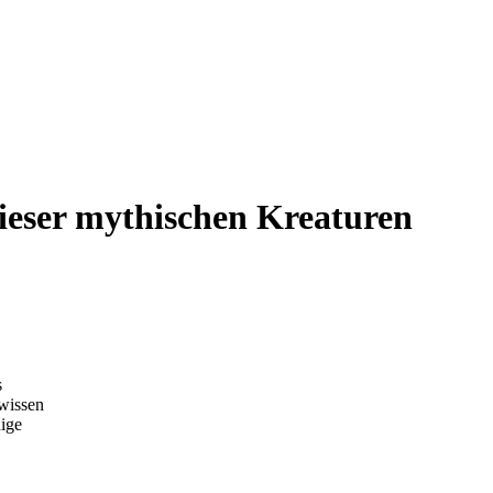
ieser mythischen Kreaturen
s
wissen
nige