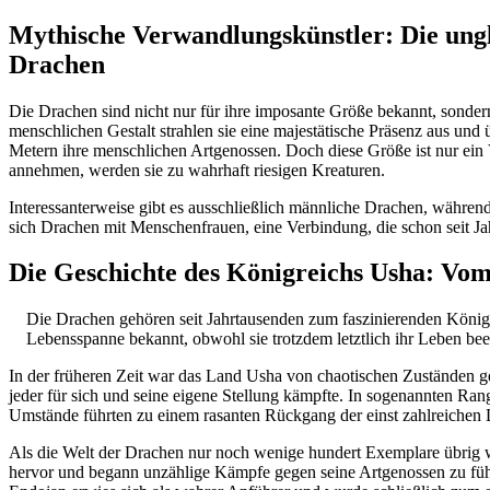
Mythische Verwandlungskünstler: Die ungl
Drachen
Die Drachen sind nicht nur für ihre imposante Größe bekannt, sonder
menschlichen Gestalt strahlen sie eine majestätische Präsenz aus und
Metern ihre menschlichen Artgenossen. Doch diese Größe ist nur ein 
annehmen, werden sie zu wahrhaft riesigen Kreaturen.
Interessanterweise gibt es ausschließlich männliche Drachen, wäh
sich Drachen mit Menschenfrauen, eine Verbindung, die schon seit Ja
Die Geschichte des Königreichs Usha: Vo
Die Drachen gehören seit Jahrtausenden zum faszinierenden Königr
Lebensspanne bekannt, obwohl sie trotzdem letztlich ihr Leben b
In der früheren Zeit war das Land Usha von chaotischen Zuständen ge
jeder für sich und seine eigene Stellung kämpfte. In sogenannten Ra
Umstände führten zu einem rasanten Rückgang der einst zahlreichen
Als die Welt der Drachen nur noch wenige hundert Exemplare übrig wa
hervor und begann unzählige Kämpfe gegen seine Artgenossen zu führen