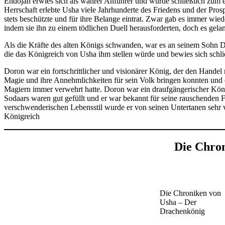
Endojan erwies sich als wahrer Anführer und wurde schließlich zum e
Herrschaft erlebte Usha viele Jahrhunderte des Friedens und der Pros
stets beschützte und für ihre Belange eintrat. Zwar gab es immer wie
indem sie ihn zu einem tödlichen Duell herausforderten, doch es gel
Als die Kräfte des alten Königs schwanden, war es an seinem Sohn Do
die das Königreich von Usha ihm stellen würde und bewies sich schlie
Doron war ein fortschrittlicher und visionärer König, der den Handel m
Magie und ihre Annehmlichkeiten für sein Volk bringen konnten und 
Magiern immer verwehrt hatte. Doron war ein draufgängerischer Kön
Sodaars waren gut gefüllt und er war bekannt für seine rauschenden 
verschwenderischen Lebensstil wurde er von seinen Untertanen sehr ve
Königreich
Die Chro
Die Chroniken von
Usha – Der
Drachenkönig