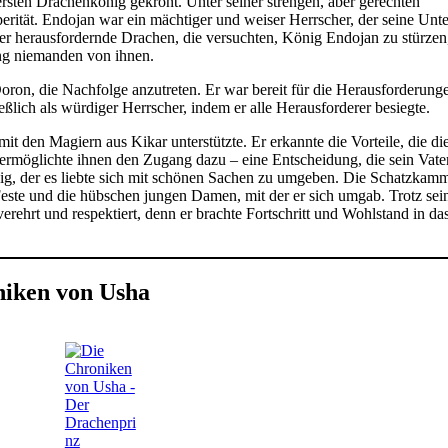
rsten Drachenkönig gekrönt. Unter seiner strengen, aber gerechten
perität. Endojan war ein mächtiger und weiser Herrscher, der seine Unt
der herausfordernde Drachen, die versuchten, König Endojan zu stürzen
ang niemanden von ihnen.
ron, die Nachfolge anzutreten. Er war bereit für die Herausforderung
ßlich als würdiger Herrscher, indem er alle Herausforderer besiegte.
it den Magiern aus Kikar unterstützte. Er erkannte die Vorteile, die di
ermöglichte ihnen den Zugang dazu – eine Entscheidung, die sein Vate
ig, der es liebte sich mit schönen Sachen zu umgeben. Die Schatzkam
Feste und die hübschen jungen Damen, mit der er sich umgab. Trotz sei
rehrt und respektiert, denn er brachte Fortschritt und Wohlstand in da
niken von Usha