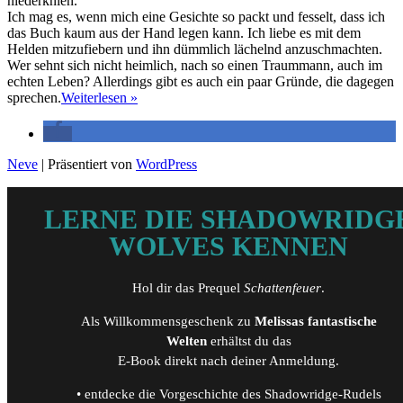
niederknien.
Ich mag es, wenn mich eine Gesichte so packt und fesselt, dass ich
das Buch kaum aus der Hand legen kann. Ich liebe es mit dem
Helden mitzufiebern und ihn dümmlich lächelnd anzuschmachten.
Wer sehnt sich nicht heimlich, nach so einen Traummann, auch im
echten Leben? Allerdings gibt es auch ein paar Gründe, die dagegen
5
sprechen.
Weiterlesen »
Gründe,
warum
Traummänner
in
Neve
| Präsentiert von
WordPress
ihren
Büchern
bleiben
LERNE DIE SHADOWRIDG
sollten
WOLVES KENNEN
Hol dir das Prequel
Schattenfeuer
.
Als Willkommensgeschenk zu
Melissas fantastische
Welten
erhältst du das
E-Book direkt nach deiner Anmeldung.
• entdecke die Vorgeschichte des Shadowridge-Rudels