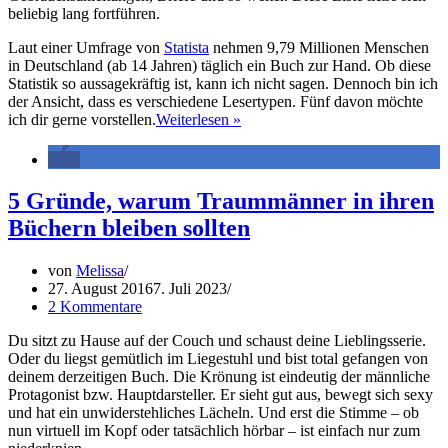
beliebig lang fortführen.
Laut einer Umfrage von
Statista
nehmen 9,79 Millionen Menschen
in Deutschland (ab 14 Jahren) täglich ein Buch zur Hand. Ob diese
Statistik so aussagekräftig ist, kann ich nicht sagen. Dennoch bin ich
der Ansicht, dass es verschiedene Lesertypen. Fünf davon möchte
5
ich dir gerne vorstellen.
Weiterlesen »
Lesertypen
–
Welcher
Lesertyp
5 Gründe, warum Traummänner in ihren
bist
Büchern bleiben sollten
du?
von
Melissa
27. August 2016
7. Juli 2023
2 Kommentare
Du sitzt zu Hause auf der Couch und schaust deine Lieblingsserie.
Oder du liegst gemütlich im Liegestuhl und bist total gefangen von
deinem derzeitigen Buch. Die Krönung ist eindeutig der männliche
Protagonist bzw. Hauptdarsteller. Er sieht gut aus, bewegt sich sexy
und hat ein unwiderstehliches Lächeln. Und erst die Stimme – ob
nun virtuell im Kopf oder tatsächlich hörbar – ist einfach nur zum