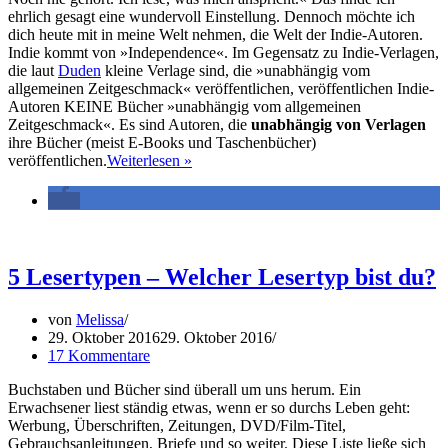
ehrlich gesagt eine wundervoll Einstellung. Dennoch möchte ich
dich heute mit in meine Welt nehmen, die Welt der Indie-Autoren.
Indie kommt von »Independence«. Im Gegensatz zu Indie-Verlagen,
die laut
Duden
kleine Verlage sind, die »unabhängig vom
allgemeinen Zeitgeschmack« veröffentlichen, veröffentlichen Indie-
Autoren KEINE Bücher »unabhängig vom allgemeinen
Zeitgeschmack«. Es sind Autoren, die
unabhängig von Verlagen
ihre Bücher (meist E-Books und Taschenbücher)
3
veröffentlichen.
Weiterlesen »
Gründe,
warum
du
Indie-
Autoren
lesen
5 Lesertypen – Welcher Lesertyp bist du?
solltst
von
Melissa
29. Oktober 2016
29. Oktober 2016
17 Kommentare
Buchstaben und Bücher sind überall um uns herum. Ein
Erwachsener liest ständig etwas, wenn er so durchs Leben geht:
Werbung, Überschriften, Zeitungen, DVD/Film-Titel,
Gebrauchsanleitungen, Briefe und so weiter. Diese Liste ließe sich