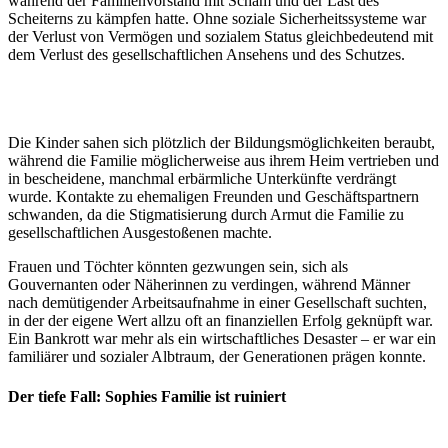
während der Familienvorstand mit Scham und der Last des
Scheiterns zu kämpfen hatte. Ohne soziale Sicherheitssysteme war
der Verlust von Vermögen und sozialem Status gleichbedeutend mit
dem Verlust des gesellschaftlichen Ansehens und des Schutzes.
Die Kinder sahen sich plötzlich der Bildungsmöglichkeiten beraubt,
während die Familie möglicherweise aus ihrem Heim vertrieben und
in bescheidene, manchmal erbärmliche Unterkünfte verdrängt
wurde. Kontakte zu ehemaligen Freunden und Geschäftspartnern
schwanden, da die Stigmatisierung durch Armut die Familie zu
gesellschaftlichen Ausgestoßenen machte.
Frauen und Töchter könnten gezwungen sein, sich als
Gouvernanten oder Näherinnen zu verdingen, während Männer
nach demütigender Arbeitsaufnahme in einer Gesellschaft suchten,
in der der eigene Wert allzu oft an finanziellen Erfolg geknüpft war.
Ein Bankrott war mehr als ein wirtschaftliches Desaster – er war ein
familiärer und sozialer Albtraum, der Generationen prägen konnte.
Der tiefe Fall: Sophies Familie ist ruiniert