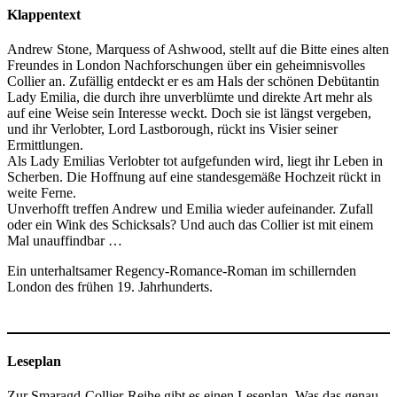
Klappentext
Andrew Stone, Marquess of Ashwood, stellt auf die Bitte eines alten
Freundes in London Nachforschungen über ein geheimnisvolles
Collier an. Zufällig entdeckt er es am Hals der schönen Debütantin
Lady Emilia, die durch ihre unverblümte und direkte Art mehr als
auf eine Weise sein Interesse weckt. Doch sie ist längst vergeben,
und ihr Verlobter, Lord Lastborough, rückt ins Visier seiner
Ermittlungen.
Als Lady Emilias Verlobter tot aufgefunden wird, liegt ihr Leben in
Scherben. Die Hoffnung auf eine standesgemäße Hochzeit rückt in
weite Ferne.
Unverhofft treffen Andrew und Emilia wieder aufeinander. Zufall
oder ein Wink des Schicksals? Und auch das Collier ist mit einem
Mal unauffindbar …
Ein unterhaltsamer Regency-Romance-Roman im schillernden
London des frühen 19. Jahrhunderts.
Leseplan
Zur Smaragd-Collier-Reihe gibt es einen Leseplan. Was das genau